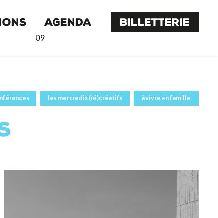
IONS
AGENDA
BILLETTERIE
09
onférences
les mercredis (ré)créatifs
à vivre en famille
S