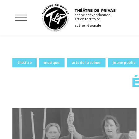
Aller
THÉÂTRE DE PRIVAS
au
scène conventionnée
art en territoire
contenu
scène régionale
principal
théâtre
musique
arts de la scène
jeune public