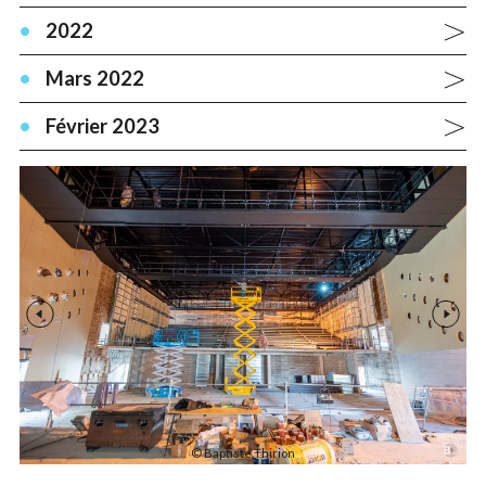
2022
Mars 2022
Février 2023
Médias précédents
Médias
© Baptiste Thirion