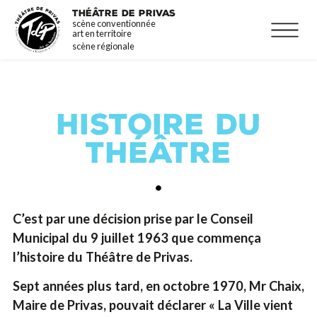
Aller
La programmation
THÉÂTRE DE PRIVAS
scène conventionnée
au
Infos pratiques
art en territoire
contenu
scène régionale
principal
HISTOIRE DU
THÉÂTRE
C’est par une décision prise par le Conseil
Municipal du 9 juillet 1963 que commença
l’histoire du Théâtre de Privas.
Sept années plus tard, en octobre 1970, Mr Chaix,
Maire de Privas, pouvait déclarer « La Ville vient