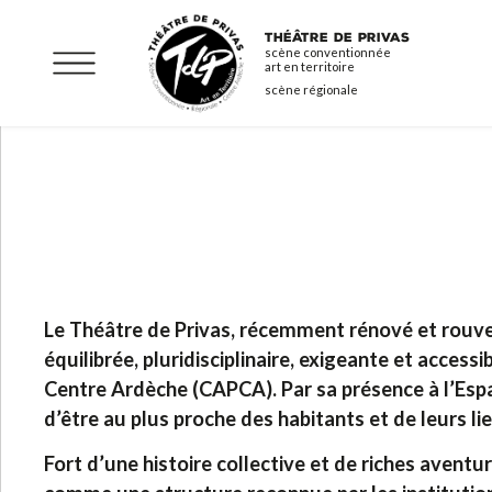
Aller
R
THÉÂTRE DE PRIVAS
au
scène conventionnée
art en territoire
contenu
scène régionale
principal
Le Théâtre de Privas, récemment rénové et rouv
équilibrée, pluridisciplinaire, exigeante et acces
Centre Ardèche (CAPCA). Par sa présence à l’Espa
d’être au plus proche des habitants et de leurs lie
Fort d’une histoire collective et de riches avent