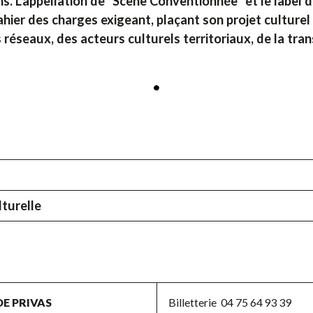
. L'appellation de “Scène Conventionnée” et le label d
er des charges exigeant, plaçant son projet culturel e
s réseaux, des acteurs culturels territoriaux, de la tra
lturelle
DE PRIVAS
Billetterie
04 75 64 93 39