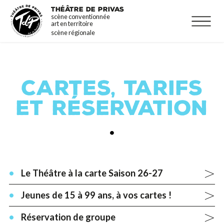
Aller
La programmation
THÉÂTRE DE PRIVAS
scène conventionnée
au
Infos pratiques
art en territoire
contenu
scène régionale
principal
CARTES, TARIFS
ET RÉSERVATION
Le Théâtre à la carte Saison 26-27
Jeunes de 15 à 99 ans, à vos cartes !
Réservation de groupe