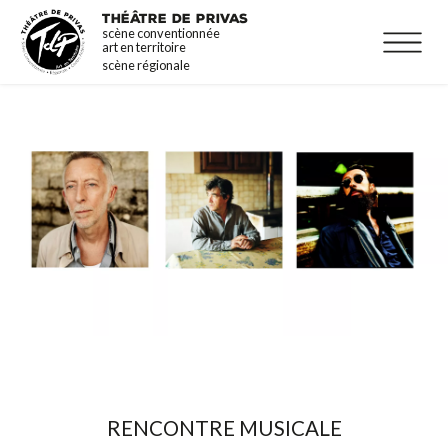
Aller
La programmation
THÉÂTRE DE PRIVAS
scène conventionnée
au
Infos pratiques
art en territoire
contenu
scène régionale
principal
RENCONTRE MUSICALE