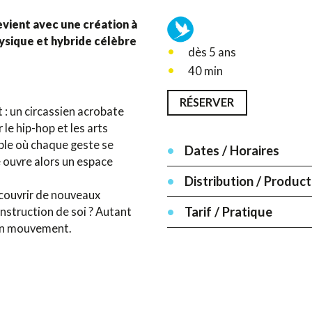
evient avec une création à
hysique et hybride célèbre
dès 5 ans
40 min
RÉSERVER
 : un circassien acrobate
 le hip-hop et les arts
ible où chaque geste se
Dates / Horaires
e ouvre alors un espace
Distribution / Product
couvrir de nouveaux
Tarif / Pratique
onstruction de soi ? Autant
 en mouvement.