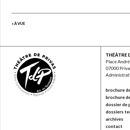
« À VUE
THÉÂTRE 
Place André
07000 Priva
Administra
brochure de
brochure d
dossier de 
dossiers t
archives
contact