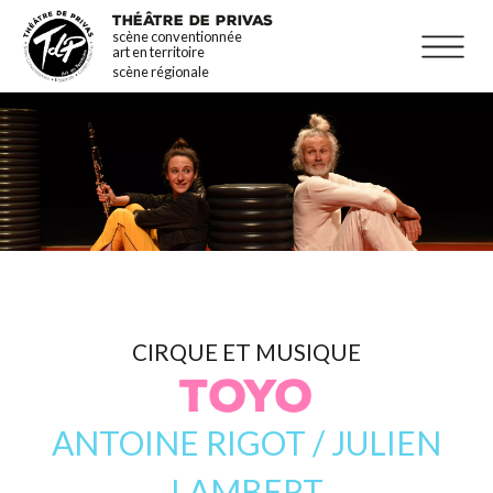
Aller
La programmation
THÉÂTRE DE PRIVAS
scène conventionnée
au
Infos pratiques
art en territoire
contenu
scène régionale
principal
CIRQUE ET MUSIQUE
TOYO
ANTOINE RIGOT / JULIEN
LAMBERT