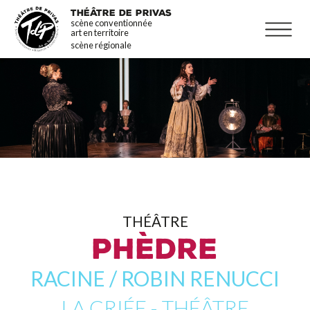
Aller
La programmation
THÉÂTRE DE PRIVAS
scène conventionnée
au
Infos pratiques
art en territoire
contenu
scène régionale
principal
THÉÂTRE
PHÈDRE
RACINE / ROBIN RENUCCI
LA CRIÉE - THÉÂTRE