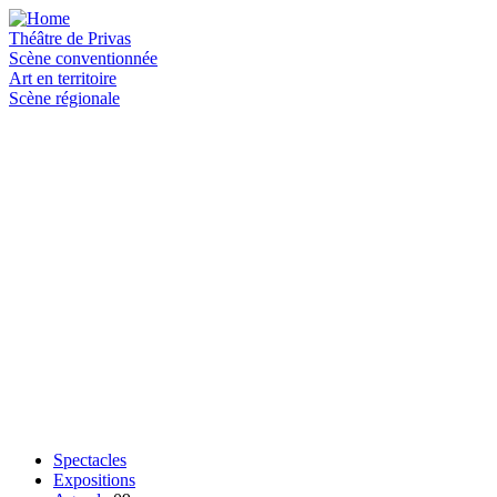
Aller
au
Théâtre de Privas
contenu
Scène conventionnée
principal
Art en territoire
Scène régionale
Spectacles
Expositions
Menu