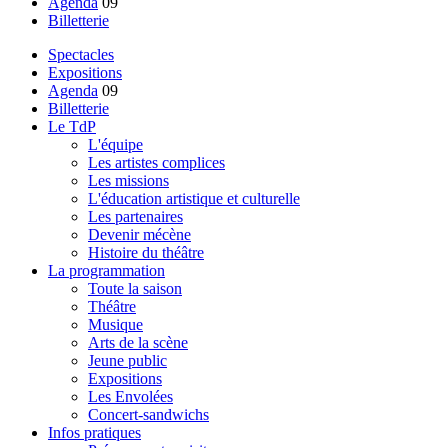
Agenda
09
primaire
Billetterie
Spectacles
Expositions
Hamburger
Agenda
09
Billetterie
Le TdP
L'équipe
Les artistes complices
Les missions
L'éducation artistique et culturelle
Les partenaires
Devenir mécène
Histoire du théâtre
La programmation
Toute la saison
Théâtre
Musique
Arts de la scène
Jeune public
Expositions
Les Envolées
Concert-sandwichs
Infos pratiques