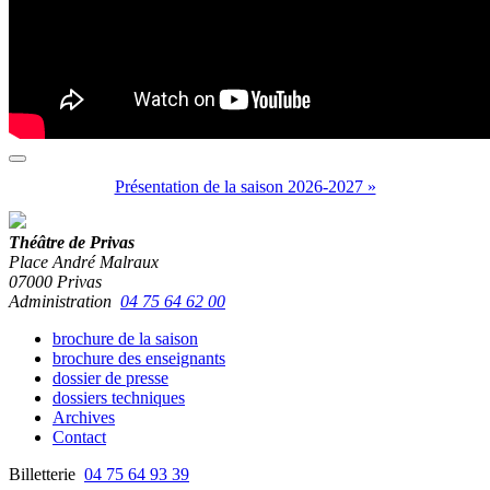
Présentation de la saison 2026-2027 »
Théâtre de Privas
Place André Malraux
07000 Privas
Administration
04 75 64 62 00
brochure de la saison
brochure des enseignants
dossier de presse
dossiers techniques
Archives
Contact
Billetterie
04 75 64 93 39