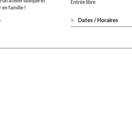
 un atelier ludique et
Entrée libre
 en famille !
.
Dates / Horaires