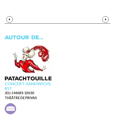
Médias précédents
Médias
AUTOUR DE…
PATACHTOUILLE
CONCERT-SANDWICHS
#17
JEU. 5 MARS 12H30
THÉÂTRE DE PRIVAS