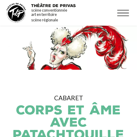
Aller
La programmation
THÉÂTRE DE PRIVAS
scène conventionnée
au
Infos pratiques
art en territoire
contenu
scène régionale
principal
CABARET
CORPS ET ÂME
AVEC
PATACHTOUILLE