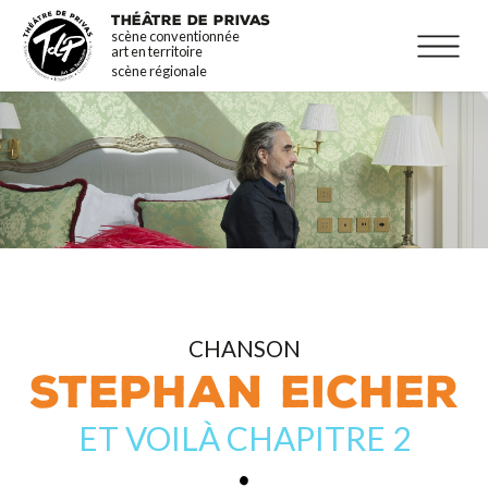
Aller
La programmation
THÉÂTRE DE PRIVAS
scène conventionnée
au
Infos pratiques
art en territoire
contenu
scène régionale
principal
CHANSON
STEPHAN EICHER
ET VOILÀ CHAPITRE 2