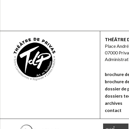
THÉÂTRE 
Place André
07000 Priva
Administra
brochure de
brochure d
dossier de 
dossiers t
archives
contact