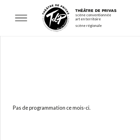
Aller
THÉÂTRE DE PRIVAS
au
scène conventionnée
art en territoire
contenu
scène régionale
principal
Pas de programmation ce mois-ci.