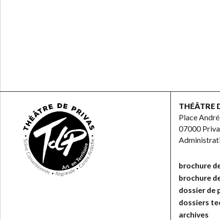
THÉÂTRE 
Place André
07000 Priva
Administra
brochure de
brochure d
dossier de 
dossiers t
archives